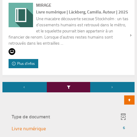
MIRAGE
Livre numérique | Läckberg, Camilla. Auteur | 2025
Une macabre découverte secoue Stockholm : un tas
d’ossements humains est retrouvé dans le métro,
et le squelette pourrait bien appartenir à un
financier de renom. Lorsque d’autres restes humains sont
retrouvés dans les entrailles ...
Plus d'infos
Type de document
-
Livre numérique
6
6