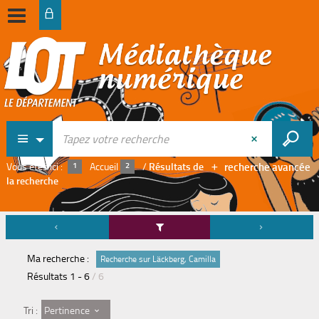
recherche avancée
Vous êtes ici :
Accueil
/
Résultats de
la recherche
Ma recherche :
Recherche sur Läckberg, Camilla
Résultats
1
-
6
/ 6
Pertinence
Tri :