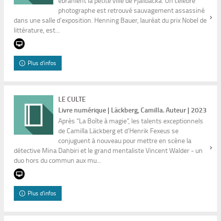
ébranlent la petite ville de Fjällbacka. Un célèbre
photographe est retrouvé sauvagement assassiné
dans une salle d'exposition. Henning Bauer, lauréat du prix Nobel de
littérature, est...
Plus d'infos
LE CULTE
Livre numérique | Läckberg, Camilla. Auteur | 2023
Après “La Boîte à magie”, les talents exceptionnels
de Camilla Läckberg et d’Henrik Fexeus se
conjuguent à nouveau pour mettre en scène la
détective Mina Dahbiri et le grand mentaliste Vincent Walder - un
duo hors du commun aux mu...
Plus d'infos