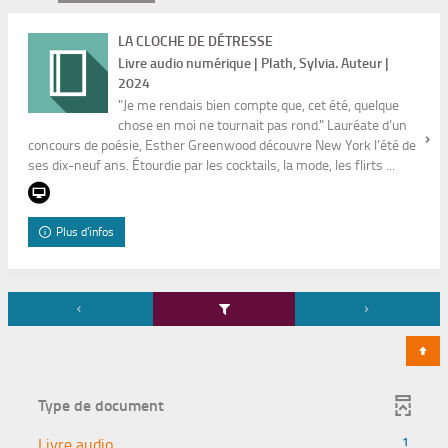
LA CLOCHE DE DÉTRESSE
Livre audio numérique | Plath, Sylvia. Auteur |
2024
"Je me rendais bien compte que, cet été, quelque
chose en moi ne tournait pas rond." Lauréate d’un
concours de poésie, Esther Greenwood découvre New York l’été de
ses dix-neuf ans. Étourdie par les cocktails, la mode, les flirts ...
Plus d'infos
Type de document
-
Livre audio
1