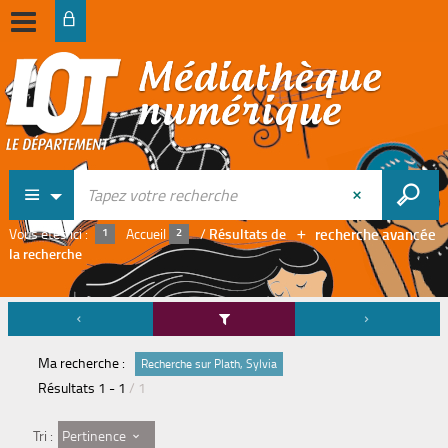
recherche avancée
Vous êtes ici :
Accueil
/
Résultats de
la recherche
Ma recherche :
Recherche sur Plath, Sylvia
Résultats
1
-
1
/ 1
Pertinence
Tri :