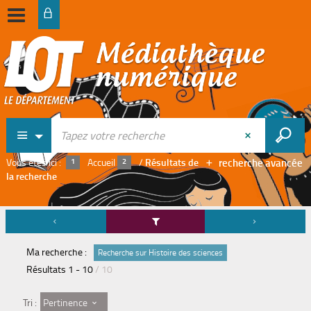
recherche avancée
Vous êtes ici :
Accueil
/
Résultats de
la recherche
Ma recherche :
Recherche sur Histoire des sciences
Résultats
1
-
10
/ 10
Pertinence
Tri :