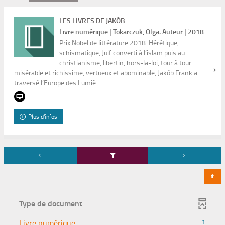
LES LIVRES DE JAKÓB
Livre numérique | Tokarczuk, Olga. Auteur | 2018
Prix Nobel de littérature 2018. Hérétique,
schismatique, Juif converti à l’islam puis au
christianisme, libertin, hors-la-loi, tour à tour
misérable et richissime, vertueux et abominable, Jakób Frank a
traversé l’Europe des Lumiè...
Plus d'infos
Type de document
-
Livre numérique
1