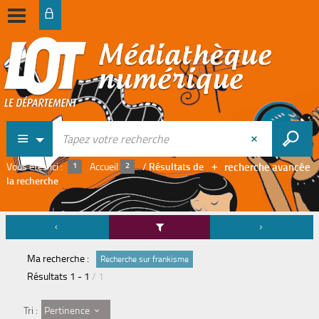
recherche avancée
Vous êtes ici :
Accueil
/
Résultats de
la recherche
Ma recherche :
Recherche sur frankisme
Résultats
1
-
1
/ 1
Pertinence
Tri :