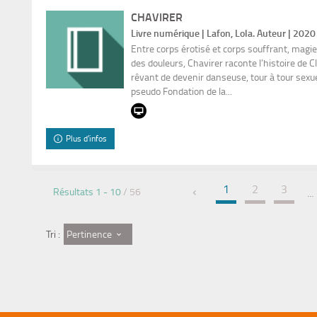
CHAVIRER
Livre numérique | Lafon, Lola. Auteur | 2020
Entre corps érotisé et corps souffrant, magie
des douleurs, Chavirer raconte l’histoire de C
rêvant de devenir danseuse, tour à tour sexu
pseudo Fondation de la...
Plus d'infos
1
2
3
Résultats
1
-
10
/ 56
...
Pertinence
Tri :