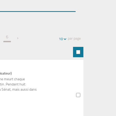
Partager
Historique
Exports
l'URL
de
de
vos
la
recherches
recherche
6
par page
10
isateur)
mme meurt chaque
in. Pendant huit
u Sénat, mais aussi dans