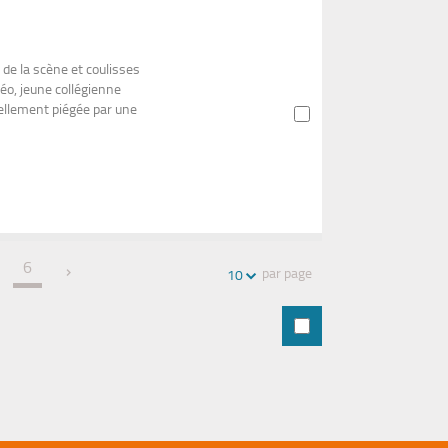
 de la scène et coulisses
léo, jeune collégienne
ellement piégée par une
6
par page
10