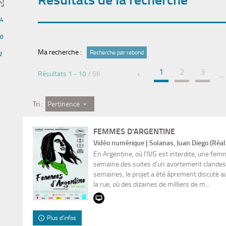
4
0
Ma recherche :
Recherche par rebond
2
1
2
3
Résultats
1
-
10
/ 56
...
Pertinence
Tri :
FEMMES D'ARGENTINE
Vidéo numérique | Solanas, Juan Diego (Réal
En Argentine, où l'IVG est interdite, une fe
semaine des suites d’un avortement clandest
semaines, le projet a été âprement discuté a
la rue, où des dizaines de milliers de m...
Plus d'infos