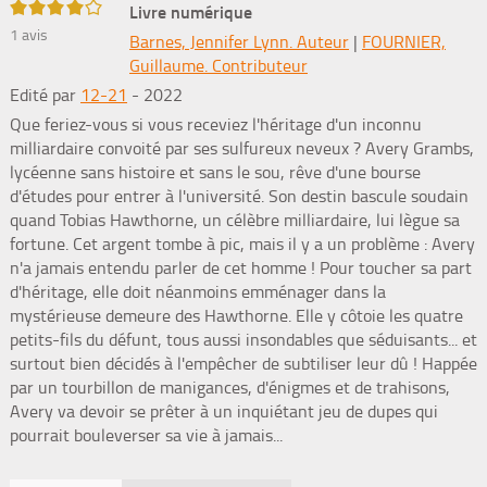
4/5
Livre numérique
1
avis
Barnes, Jennifer Lynn. Auteur
|
FOURNIER,
Guillaume. Contributeur
Edité par
12-21
- 2022
Que feriez-vous si vous receviez l'héritage d'un inconnu
milliardaire convoité par ses sulfureux neveux ? Avery Grambs,
lycéenne sans histoire et sans le sou, rêve d'une bourse
d'études pour entrer à l'université. Son destin bascule soudain
quand Tobias Hawthorne, un célèbre milliardaire, lui lègue sa
fortune. Cet argent tombe à pic, mais il y a un problème : Avery
n'a jamais entendu parler de cet homme ! Pour toucher sa part
d'héritage, elle doit néanmoins emménager dans la
mystérieuse demeure des Hawthorne. Elle y côtoie les quatre
petits-fils du défunt, tous aussi insondables que séduisants... et
surtout bien décidés à l'empêcher de subtiliser leur dû ! Happée
par un tourbillon de manigances, d'énigmes et de trahisons,
Avery va devoir se prêter à un inquiétant jeu de dupes qui
pourrait bouleverser sa vie à jamais...