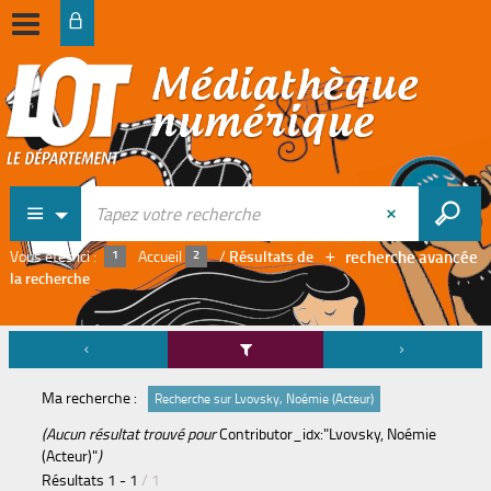
recherche avancée
Vous êtes ici :
Accueil
/
Résultats de
la recherche
Ma recherche :
Recherche sur Lvovsky, Noémie (Acteur)
(Aucun résultat trouvé pour
Contributor_idx:"Lvovsky, Noémie
(Acteur)"
)
Résultats
1
-
1
/ 1