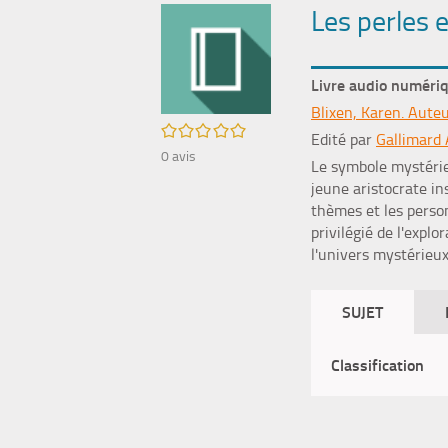
Les perles 
Livre audio numéri
Blixen, Karen. Aute
/5
Edité par
Gallimard 
0
avis
Le symbole mystérieu
jeune aristocrate ins
thèmes et les person
privilégié de l'expl
l'univers mystérieu
SUJET
Classification