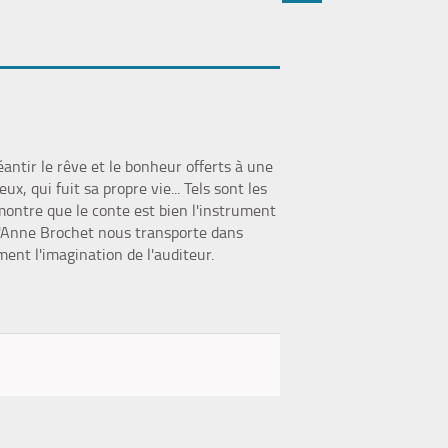
(Nouvelle
par
fenêtre)
mail
éantir le rêve et le bonheur offerts à une
x, qui fuit sa propre vie... Tels sont les
montre que le conte est bien l'instrument
 d'Anne Brochet nous transporte dans
ent l'imagination de l'auditeur.