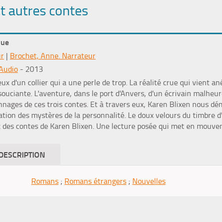
et autres contes
que
ur
|
Brochet, Anne. Narrateur
Audio
- 2013
x d'un collier qui a une perle de trop. La réalité crue qui vient an
ouciante. L'aventure, dans le port d'Anvers, d'un écrivain malheureu
nages de ces trois contes. Et à travers eux, Karen Blixen nous dé
oration des mystères de la personnalité. Le doux velours du timbre
x des contes de Karen Blixen. Une lecture posée qui met en mouvem
DESCRIPTION
Romans
;
Romans étrangers
;
Nouvelles