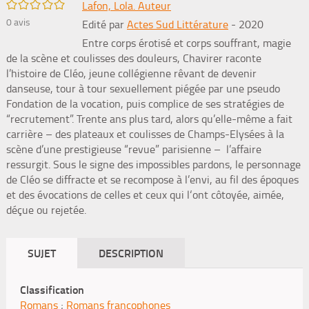
/5
Lafon, Lola. Auteur
0
avis
Edité par
Actes Sud Littérature
- 2020
Entre corps érotisé et corps souffrant, magie
de la scène et coulisses des douleurs, Chavirer raconte
l’histoire de Cléo, jeune collégienne rêvant de devenir
danseuse, tour à tour sexuellement piégée par une pseudo
Fondation de la vocation, puis complice de ses stratégies de
“recrutement”. Trente ans plus tard, alors qu’elle-même a fait
carrière – des plateaux et coulisses de Champs-Elysées à la
scène d’une prestigieuse “revue” parisienne – l’affaire
ressurgit. Sous le signe des impossibles pardons, le personnage
de Cléo se diffracte et se recompose à l’envi, au fil des époques
et des évocations de celles et ceux qui l‘ont côtoyée, aimée,
déçue ou rejetée.
SUJET
DESCRIPTION
Classification
Romans
;
Romans francophones