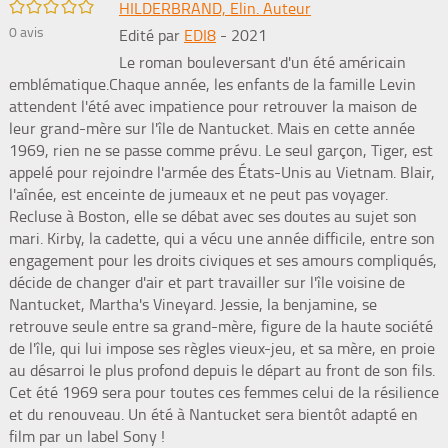
/5
HILDERBRAND, Elin. Auteur
0
avis
Edité par
EDI8
- 2021
Le roman bouleversant d'un été américain
emblématique.Chaque année, les enfants de la famille Levin
attendent l'été avec impatience pour retrouver la maison de
leur grand-mère sur l'île de Nantucket. Mais en cette année
1969, rien ne se passe comme prévu. Le seul garçon, Tiger, est
appelé pour rejoindre l'armée des États-Unis au Vietnam. Blair,
l'aînée, est enceinte de jumeaux et ne peut pas voyager.
Recluse à Boston, elle se débat avec ses doutes au sujet son
mari. Kirby, la cadette, qui a vécu une année difficile, entre son
engagement pour les droits civiques et ses amours compliqués,
décide de changer d'air et part travailler sur l'île voisine de
Nantucket, Martha's Vineyard. Jessie, la benjamine, se
retrouve seule entre sa grand-mère, figure de la haute société
de l'île, qui lui impose ses règles vieux-jeu, et sa mère, en proie
au désarroi le plus profond depuis le départ au front de son fils.
Cet été 1969 sera pour toutes ces femmes celui de la résilience
et du renouveau. Un été à Nantucket sera bientôt adapté en
film par un label Sony !