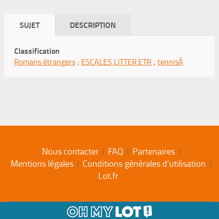
SUJET
DESCRIPTION
Classification
Romans étrangers
;
ESCALES LITTER.ETR
;
tennisÂ
Nous contacter
FAQ
Partenaires
Mentions légales
Conditions générales d'utilisation
Lot.fr