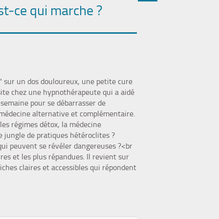
st-ce qui marche ?
(Nouvelle
par
fenêtre)
mail
" sur un dos douloureux, une petite cure
site chez une hypnothérapeute qui a aidé
 semaine pour se débarrasser de
 médecine alternative et complémentaire.
r les régimes détox, la médecine
 jungle de pratiques hétéroclites ?
s qui peuvent se révéler dangereuses ?<br
res et les plus répandues. Il revient sur
iches claires et accessibles qui répondent