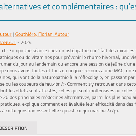
lternatives et complémentaires : qu'e
Auteur
|
Gouthière, Florian. Auteur
MARGOT
- 2024
e.<br /> <p>Une séance chez un ostéopathe qui " fait des miracles 
thiques ou de vitamines pour prévenir le rhume hivernal, une vi
 fumer du jour au lendemain ou encore une session de jeûne d'une
rop : nous avons toutes et tous eu un jour recours à une MAC, une
taines, qui vont de la naturopathie à la réflexologie, en passant pa
ise ou les coupeurs de feu.<br /> Comment s'y retrouver dans cette
dont les effets sont attestés, celles qui sont inoffensives ou celle
ie 26 des principales médecines alternatives, parmi les plus populai
s pratiques, explique comment est évaluée leur efficacité dans des f
s à cette question essentielle : qu'est-ce qui marche ?</p>
DESCRIPTION