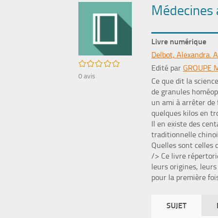
Médecines a
Livre numérique
Delbot, Alexandra. 
/5
Edité par
GROUPE 
0
avis
Ce que dit la scienc
de granules homéopa
un ami à arrêter de
quelques kilos en t
Il en existe des cen
traditionnelle chino
Quelles sont celles 
/> Ce livre répertor
leurs origines, leur
pour la première foi
SUJET