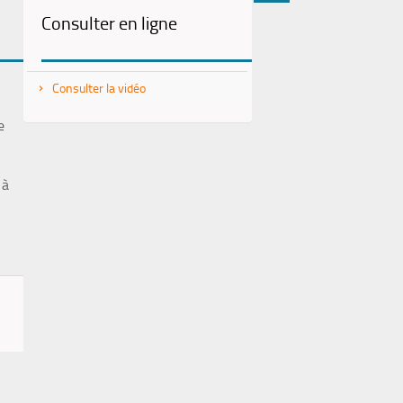
Consulter en ligne
(Nouvelle
par
fenêtre)
mail
Consulter la vidéo
e
 à