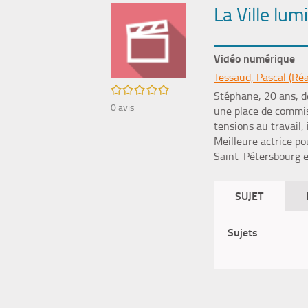
La Ville lum
Vidéo numérique
Tessaud, Pascal (Réa
/5
Stéphane, 20 ans, dé
0
avis
une place de commis 
tensions au travail, 
Meilleure actrice po
Saint-Pétersbourg 
SUJET
Sujets