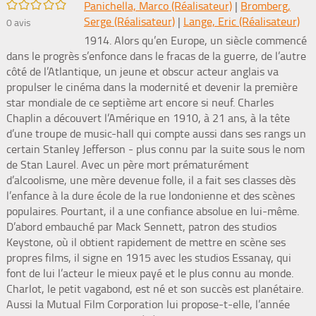
/5
Panichella, Marco (Réalisateur)
|
Bromberg,
Serge (Réalisateur)
|
Lange, Eric (Réalisateur)
0
avis
1914. Alors qu’en Europe, un siècle commencé
dans le progrès s’enfonce dans le fracas de la guerre, de l’autre
côté de l’Atlantique, un jeune et obscur acteur anglais va
propulser le cinéma dans la modernité et devenir la première
star mondiale de ce septième art encore si neuf. Charles
Chaplin a découvert l’Amérique en 1910, à 21 ans, à la tête
d’une troupe de music-hall qui compte aussi dans ses rangs un
certain Stanley Jefferson - plus connu par la suite sous le nom
de Stan Laurel. Avec un père mort prématurément
d’alcoolisme, une mère devenue folle, il a fait ses classes dès
l’enfance à la dure école de la rue londonienne et des scènes
populaires. Pourtant, il a une confiance absolue en lui-même.
D’abord embauché par Mack Sennett, patron des studios
Keystone, où il obtient rapidement de mettre en scène ses
propres films, il signe en 1915 avec les studios Essanay, qui
font de lui l’acteur le mieux payé et le plus connu au monde.
Charlot, le petit vagabond, est né et son succès est planétaire.
Aussi la Mutual Film Corporation lui propose-t-elle, l’année