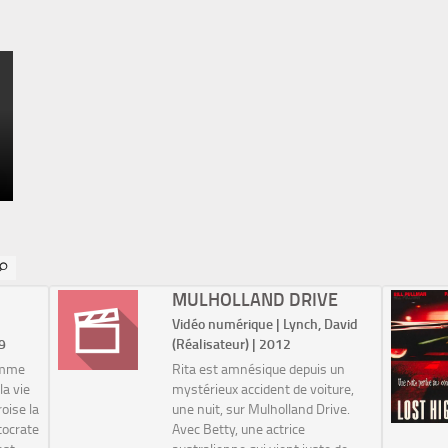
MULHOLLAND DRIVE
Vidéo numérique | Lynch, David
19
(Réalisateur) | 2012
femme
Rita est amnésique depuis un
la vie
mystérieux accident de voiture,
oise la
une nuit, sur Mulholland Drive.
tocrate
Avec Betty, une actrice