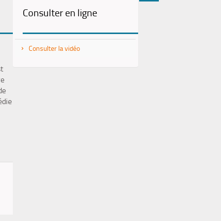
Consulter en ligne
(Nouvelle
par
fenêtre)
mail
Consulter la vidéo
st
re
de
édie