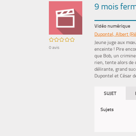
9 mois fer
Vidéo numérique
Dupontel, Albert (Ré
/5
Jeune juge aux mœurs
0
avis
enceinte ! Pire enco
que Bob, un criminel
rien, tente alors de
délirante, grand su
Dupontel et César de
SUJET
Sujets