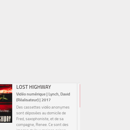
LOST HIGHWAY
THE AR
Vidéo numérique | Lynch, David
Vidéo num
(Réalisateur) | 2017
Michel (R
Des cassettes vidéo anonymes
Hollywood
sont déposées au domicile de
souriait à
Fred, saxophoniste, et de sa
immense 
compagne, Renee. Ce sont des
muet, l’ar