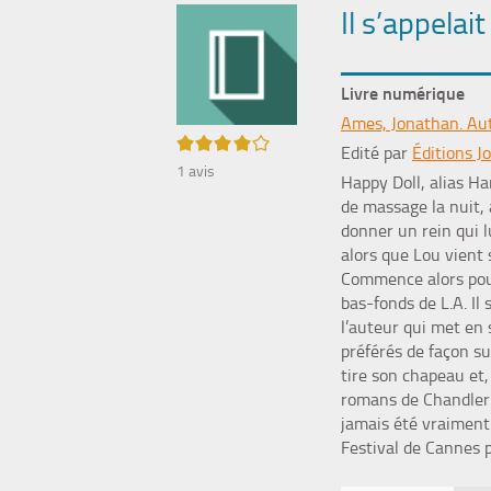
Il s’appelait
Livre numérique
Ames, Jonathan. Au
4/5
Edité par
Éditions Jo
1
avis
Happy Doll, alias Ha
de massage la nuit, 
donner un rein qui l
alors que Lou vient 
Commence alors pour
bas-fonds de L.A. Il
l’auteur qui met en
préférés de façon su
tire son chapeau et, 
romans de Chandler 
jamais été vraiment
Festival de Cannes p