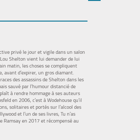
(Nouvelle
par
fenêtre)
mail
tive privé le jour et vigile dans un salon
 Lou Shelton vient lui demander de lui
main matin, les choses se compliquent
e, avant d’expirer, un gros diamant.
races des assassins de Shelton dans les
 mais sauvé par l’humour distancié de
e plaît à rendre hommage à ses auteurs
Losfeld en 2006, c’est à Wodehouse qu’il
ns, solitaires et portés sur l’alcool des
ywood et l’un de ses livres, Tu n’as
Lynne Ramsay en 2017 et récompensé au