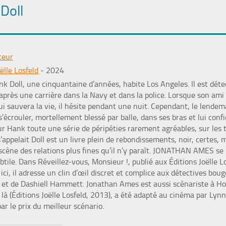
 Doll
teur
ëlle Losfeld
- 2024
nk Doll, une cinquantaine d’années, habite Los Angeles. Il est détec
après une carrière dans la Navy et dans la police. Lorsque son ami
ui sauvera la vie, il hésite pendant une nuit. Cependant, le lende
s’écrouler, mortellement blessé par balle, dans ses bras et lui confi
 Hank toute une série de péripéties rarement agréables, sur les t
 s’appelait Doll est un livre plein de rebondissements, noir, certes,
 scène des relations plus fines qu’il n’y paraît. JONATHAN AMES s
btile. Dans Réveillez-vous, Monsieur !, publié aux Éditions Joëlle 
ici, il adresse un clin d’œil discret et complice aux détectives bougo
et de Dashiell Hammett. Jonathan Ames est aussi scénariste à Holl
 là (Éditions Joëlle Losfeld, 2013), a été adapté au cinéma par 
ar le prix du meilleur scénario.