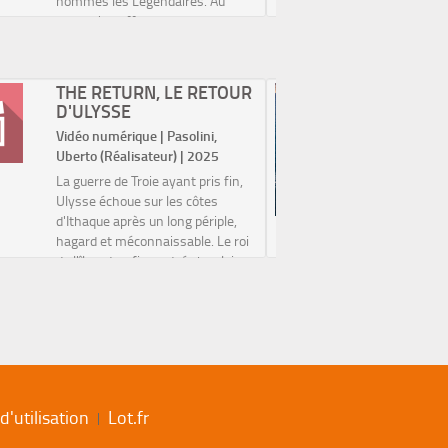
nommés les Légendaires. Au
dans une g
cours d'un affrontement avec
courts-mé
l'infâme sorcier Darkhell, les
l’imaginai
guerriers casse...
spectateurs
THE RETURN, LE RETOUR
DANS L
D'ULYSSE
D'ULYS
TESSO
Vidéo numérique | Pasolini,
Vidéo num
Uberto (Réalisateur) | 2025
Christoph
La guerre de Troie ayant pris fin,
À bord d’u
Ulysse échoue sur les côtes
l’écrivain
d'Ithaque après un long périple,
part en Mé
hagard et méconnaissable. Le roi
traces d’U
de l'île est enfin rentré chez lui
l’Odyssée
après vingt ans d'absence, mais
vestiges d
beaucoup de choses ont changé
se dressa 
dans...
cité ...
'utilisation
Lot.fr