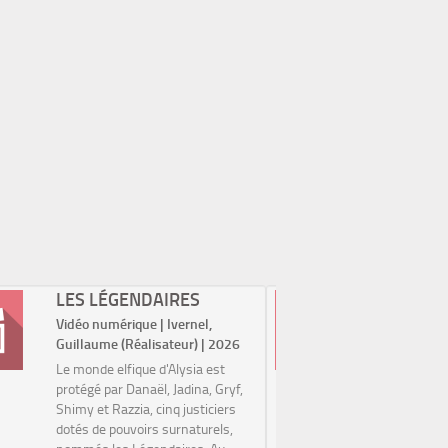
LES LÉGENDAIRES
LA GRA
Vidéo numérique | Ivernel,
Vidéo num
Guillaume (Réalisateur) | 2026
(Réalisate
Le monde elfique d'Alysia est
Avoir le t
protégé par Danaël, Jadina, Gryf,
scène et 
Shimy et Razzia, cinq justiciers
découvrir 
dotés de pouvoirs surnaturels,
mystérieux