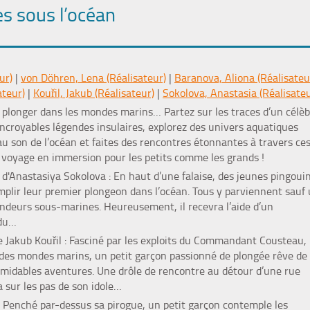
es sous l’océan
ur)
|
von Döhren, Lena (Réalisateur)
|
Baranova, Aliona (Réalisateu
ateur)
|
Kouřil, Jakub (Réalisateur)
|
Sokolova, Anastasia (Réalisateu
longer dans les mondes marins… Partez sur les traces d’un célèb
ncroyables légendes insulaires, explorez des univers aquatiques
au son de l’océan et faites des rencontres étonnantes à travers ce
e voyage en immersion pour les petits comme les grands !
d'Anastasiya Sokolova : En haut d’une falaise, des jeunes pingoui
mplir leur premier plongeon dans l’océan. Tous y parviennent sauf 
ondeurs sous-marines. Heureusement, il recevra l’aide d’un
du…
 Jakub Kouřil : Fasciné par les exploits du Commandant Cousteau,
 des mondes marins, un petit garçon passionné de plongée rêve de
ormidables aventures. Une drôle de rencontre au détour d’une rue
 sur les pas de son idole…
: Penché par-dessus sa pirogue, un petit garçon contemple les