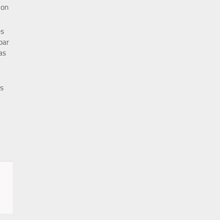
Son
es
par
as
es