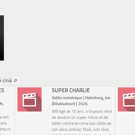
é ciné
ES
SUPER CHARLIE
Vidéo numérique | Holmberg, Jon
is,
(Réalisateur) | 2026
Will âgé de 10 ans, a toujours rêvé
a est
de devenir un super-héros et de
uins
lutter contre le crime aux côtés de
aime ni
son père, policier. Mais, son rêve
re