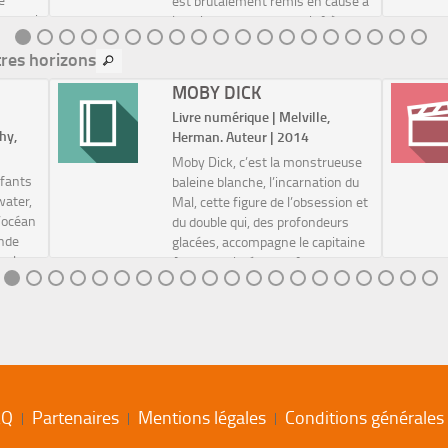
est brutalement remis en cause à
e aussi
la naissance de son petit frère
sans
Charlie. Non seulement ce ...
tres horizons
MOBY DICK
Livre numérique | Melville,
hy,
Herman. Auteur | 2014
Moby Dick, c’est la monstrueuse
nfants
baleine blanche, l’incarnation du
water,
Mal, cette figure de l’obsession et
l’océan
du double qui, des profondeurs
ande
glacées, accompagne le capitaine
, le
Achab habitué en surface aux
 peu de
combats titanesques des océans.
.
Mob...
AQ
Partenaires
Mentions légales
Conditions générales d