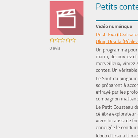
Petits cont
Vidéo numérique
Rust, Eva (Réalisate
/5
Ulmi, Ursula (Réalis
0
avis
Un programme pour p
marin, découvrez d’i
merveilleux, vibrez 
contes. Un véritabl
Le Saut du pingouin
se préparent à acco
effrayé par les prof
compagnon inatten
Le Petit Cousteau
de
célèbre explorateur
vivre lui aussi de f
enneigée le conduira
Idodo
d'Ursula Ulmi 