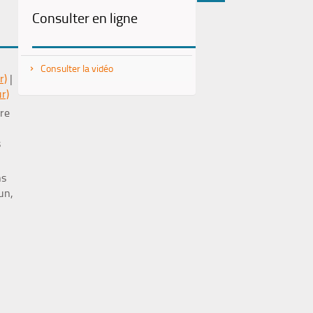
Consulter en ligne
(Nouvelle
par
fenêtre)
mail
Consulter la vidéo
r)
|
r)
re
s
ns
un,