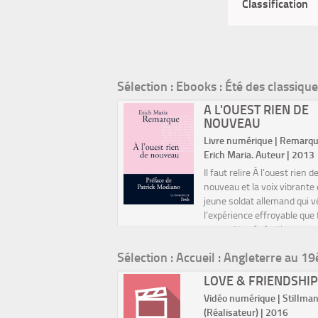
Classification
Sélection
: Ebooks : Été des classique
OULEUR POURPRE
A L'OUEST RIEN DE
NOUVEAU
umérique | WALKER, Alice.
Livre numérique | Remarqu
| 2022
Erich Maria. Auteur | 2013
du prix Pulitzer et de
Il faut relire À l’ouest rien d
can Book Award en 1983,
nouveau et la voix vibrante 
eur pourpre a été adapté
jeune soldat allemand qui v
éma en 1984 par Steven
l’expérience effroyable que 
rg. Dans la grande
pour cette génération enco
on du roman sudiste, La
adolescente l’épreuve de la
 pourpre, dénonçant
Sélection
: Accueil : Angleterre au 1
Grande Guerre.Car comme l’
sion raciale et...
Patrick Mo...
FEMME
LOVE & FRIENDSHI
AGINATION ET
Vidéo numérique | Stillman
ES CONTES
(Réalisateur) | 2016