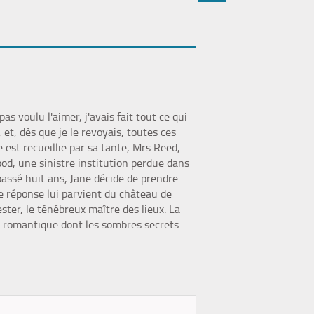
(Nouvelle
par
fenêtre)
mail
s voulu l'aimer, j'avais fait tout ce qui
t, dès que je le revoyais, toutes ces
 est recueillie par sa tante, Mrs Reed,
od, une sinistre institution perdue dans
passé huit ans, Jane décide de prendre
e réponse lui parvient du château de
ester, le ténébreux maître des lieux. La
r romantique dont les sombres secrets