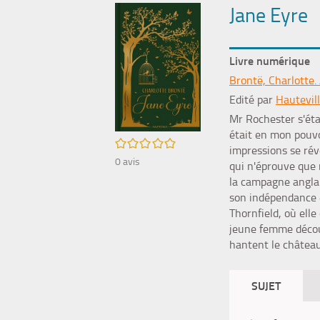
Jane Eyre
Livre numérique
Brontë, Charlotte.
Edité par
Hautevil
Mr Rochester s'étai
était en mon pouvo
/5
impressions se rév
0
avis
qui n'éprouve que 
la campagne anglai
son indépendance e
Thornfield, où elle
jeune femme découv
hantent le château.
SUJET