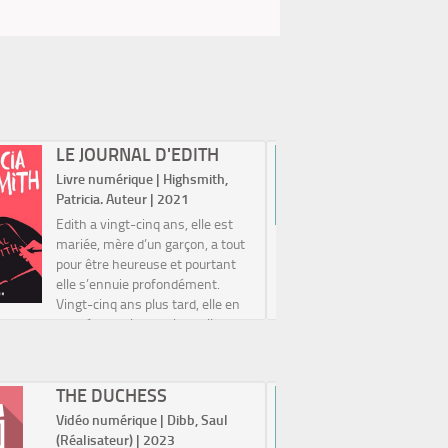
LE JOURNAL D'EDITH
LES LI
DANGE
Livre numérique | Highsmith,
Livre num
Patricia. Auteur | 2021
Laclos, Pi
Edith a vingt-cinq ans, elle est
L’inconto
mariée, mère d’un garçon, a tout
épistolaire
pour être heureuse et pourtant
feux sur 
elle s’ennuie profondément.
diabolique
Vingt-cinq ans plus tard, elle en
Merteuil e
est désormais certaine : elle a
Valmont.«
raté sa vie. Pendant ces longues
Vicomte,
années...
frappe dan
THE DUCHESS
LES AR
el...
LUMIÈ
Vidéo numérique | Dibb, Saul
Livre num
(Réalisateur) | 2023