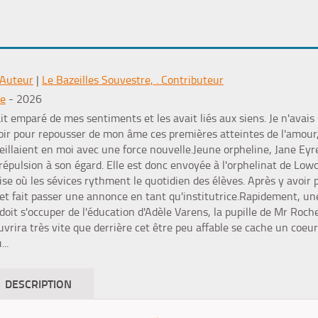
 Auteur
|
Le Bazeilles Souvestre, . Contributeur
le
- 2026
t emparé de mes sentiments et les avait liés aux siens. Je n'avais pa
ir pour repousser de mon âme ces premières atteintes de l'amour, e
eillaient en moi avec une force nouvelle.Jeune orpheline, Jane Eyre
répulsion à son égard. Elle est donc envoyée à l'orphelinat de Lowo
se où les sévices rythment le quotidien des élèves. Après y avoir 
t fait passer une annonce en tant qu'institutrice.Rapidement, un
 doit s'occuper de l'éducation d'Adèle Varens, la pupille de Mr Roch
rira très vite que derrière cet être peu affable se cache un coeu
..
DESCRIPTION