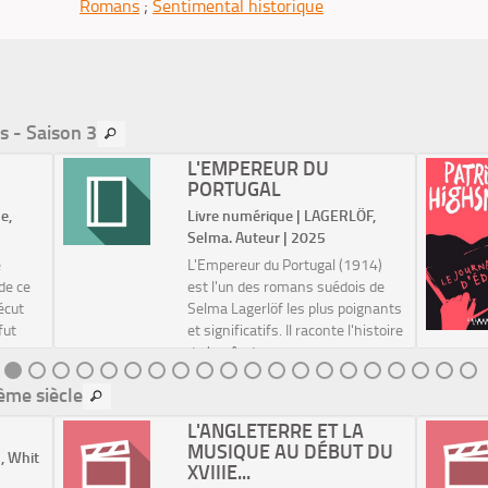
Romans
;
Sentimental historique
s - Saison 3
L'EMPEREUR DU
PORTUGAL
e,
Livre numérique | LAGERLÖF,
Selma. Auteur | 2025
e
L'Empereur du Portugal (1914)
de ce
est l'un des romans suédois de
écut
Selma Lagerlöf les plus poignants
fut
et significatifs. Il raconte l'histoire
re
de Jan Andersson, un paysan
pauvre de la province de
9ème siècle
écrit
Värmland, dont la vie est
transformée par ...
P
L'ANGLETERRE ET LA
MUSIQUE AU DÉBUT DU
, Whit
XVIIIE...