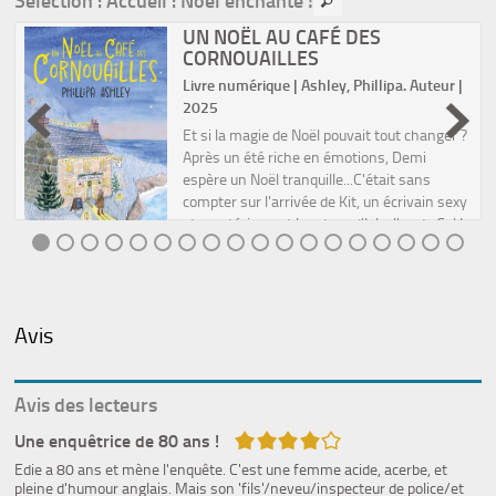
UN NOËL AU CAFÉ DES
CORNOUAILLES
Livre numérique | Ashley, Phillipa. Auteur |
2025
t
Et si la magie de Noël pouvait tout changer ?
Après un été riche en émotions, Demi
espère un Noël tranquille...C'était sans
compter sur l'arrivée de Kit, un écrivain sexy
et mystérieux, et le retour d'Isla, l'ex de Cal !
...
Avis
Avis des lecteurs
4/5
Une enquêtrice de 80 ans !
Edie a 80 ans et mène l'enquête. C'est une femme acide, acerbe, et
pleine d'humour anglais. Mais son 'fils'/neveu/inspecteur de police/et