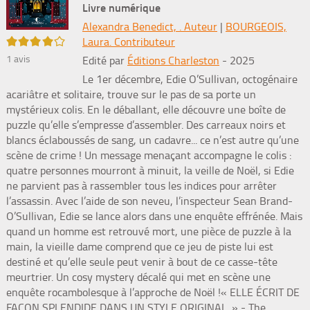
Livre numérique
Alexandra Benedict, . Auteur
|
BOURGEOIS,
4/5
Laura. Contributeur
1
avis
Edité par
Éditions Charleston
- 2025
Le 1er décembre, Edie O’Sullivan, octogénaire
acariâtre et solitaire, trouve sur le pas de sa porte un
mystérieux colis. En le déballant, elle découvre une boîte de
puzzle qu’elle s’empresse d’assembler. Des carreaux noirs et
blancs éclaboussés de sang, un cadavre... ce n’est autre qu’une
scène de crime ! Un message menaçant accompagne le colis :
quatre personnes mourront à minuit, la veille de Noël, si Edie
ne parvient pas à rassembler tous les indices pour arrêter
l’assassin. Avec l’aide de son neveu, l’inspecteur Sean Brand-
O’Sullivan, Edie se lance alors dans une enquête effrénée. Mais
quand un homme est retrouvé mort, une pièce de puzzle à la
main, la vieille dame comprend que ce jeu de piste lui est
destiné et qu’elle seule peut venir à bout de ce casse-tête
meurtrier. Un cosy mystery décalé qui met en scène une
enquête rocambolesque à l’approche de Noël !« ELLE ÉCRIT DE
FAÇON SPLENDIDE DANS UN STYLE ORIGINAL. » - The