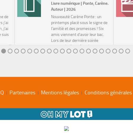
Livre numérique | Ponte, Carène.
Auteur | 2026
me de
Nouveauté Carène Ponte : un
 j’ai
printemps placé sous le signe de
, j’ai
l'amitié et des promesses ! Six
e suis
amis viennent d'avoir leur bac.
Lors de leur dernière soirée
t qu’il
ensemble, ils se font la promesse
a...
de se revoir, quoiqu'il arrive, tous
les c...
AQ
Partenaires
Mentions légales
Conditions générales d