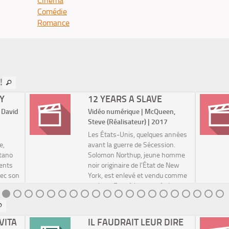
Cinéma
Comédie
Romance
!
Y
12 YEARS A SLAVE
 David
Vidéo numérique | McQueen,
Steve (Réalisateur) | 2017
Les États-Unis, quelques années
e,
avant la guerre de Sécession.
itano
Solomon Northup, jeune homme
rents
noir originaire de l’État de New
vec son
York, est enlevé et vendu comme
esclave. Face à la cruauté d’un
orsque
propriétaire de plantation de
coton, Solom...
VITA
IL FAUDRAIT LEUR DIRE