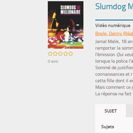
Slumdog Mi
Vidéo numérique
Boyle, Danny (Réal
Jamal Malik, 18 an
remporter la somme
/5
l'émission
Qui veut
lorsque la police l
0
avis
Sommé de justifier
connaissances et r
cette fille dont il
Mais comment ce je
La réponse ne fait 
SUJET
Sujets