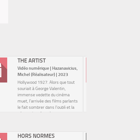
THE ARTIST
MOMM
Vidéo numérique | Hazanavicius,
Vidéo num
Michel (Réalisateur) | 2023
(Réalisate
Hollywood 1927. Alors que tout
Après une
souriait à George Valentin,
Diane retr
immense vedette du cinéma
adolescent
muet, l’arrivée des films parlants
Leurs retr
le fait sombrer dans l’oubli et la
tumultueu
dépression. Au même moment,
d'une nouv
Peppy Miller, jeune figurante, est
bientôt se
propulsée au...
après les 
HORS NORMES
SLUMD