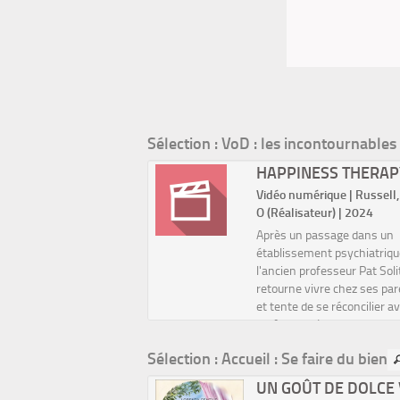
Sélection
: VoD : les incontournables 
LIGHT
HAPPINESS THERAP
umérique | Jenkins, Barry
Vidéo numérique | Russell,
ateur) | 2023
O (Réalisateur) | 2024
voir grandi dans un
Après un passage dans un
 difficile de Miami, Chiron,
établissement psychiatriqu
ne homme homosexuel,
l'ancien professeur Pat Sol
e trouver sa place dans le
retourne vivre chez ses pa
 Moonlight évoque son
et tente de se réconcilier a
, de l’enfance à l’âge
ex-femme. Les choses
 Oscar du Meilleur Film
deviennent plus difficiles l
Sélection
: Accueil : Se faire du bien
Pat rencontre Tiffa...
IN TOUT
UN GOÛT DE DOLCE 