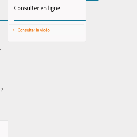
Consulter en ligne
(Nouvelle
par
fenêtre)
mail
Consulter la vidéo
e
e
 ?