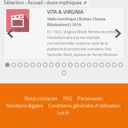
Sélection
: Accueil : duos mythiques
VITA & VIRGINIA
Vidéo numérique | Button, Chanya
(Réalisateur) | 2019
En 1922, Virginia Woolf, femme de lettres
révolutionnaire à la vie maritale
conventionnelle, croise la route de la
poétesse et aristocrate mondaine Vita
Sackville-West, épouse de Harold Nicolson,
bisexuel et partisan de l'amour li...
Nous contacter
FAQ
Partenaires
Mentions légales
Conditions générales d'utilisation
Lot.fr