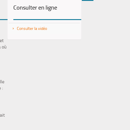
Consulter en ligne
(Nouvelle
par
fenêtre)
mail
Consulter la vidéo
et
à où
lle
 :
ait