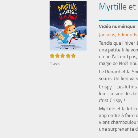
Myrtille et
Vidéo numérique
Jansons, Edmunds 
Tandis que l’hiver
une petite fille vo
5/5
on ne l’attend pas,
magie de Noël nous
1
avis
Le Renard et la So
souris. Un lien va 
Crispy
- Les lutins 
leur cuisine des bi
c'est Crispy !
Myrtille et la lett
apprendre à faire d
vient chambouleur 
une surprenante d